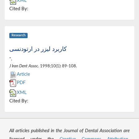
XML
Cited By:
Research
کاربرد لیزر در ارتودنسی
*,
J Iran Dent Assoc
. 1998;10(1): 89-108.
Article
PDF
XML
Cited By:
All articles published in the Journal of Dental Association are