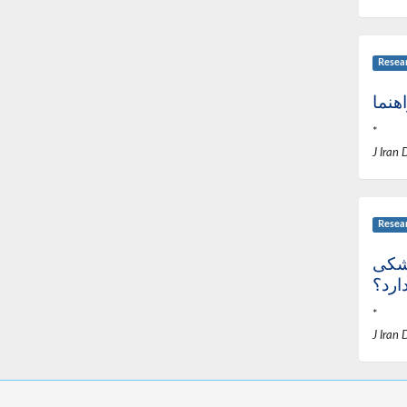
Resea
*
J Iran 
Resea
زشکی
ارد؟
*
J Iran 