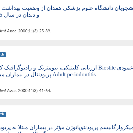
نشجویان دانشگاه علوم پزشکی همدان از وضعیت بهداشت 
و دندان در سال 76-77
Dent Assoc
. 2000;11(3): 25-39.
rch
ارزیابی کلینیکی، بیومتریک و رادیوگرافی Biostite در درمان ضایعات عمودی
پریودنتال در بیماران مبتلا به Adult periodontitis
Dent Assoc
. 2000;11(3): 41-64.
rch
وارگانیسم پریودنتوپاتوژن مؤثر در بیماران مبتلا به پریود