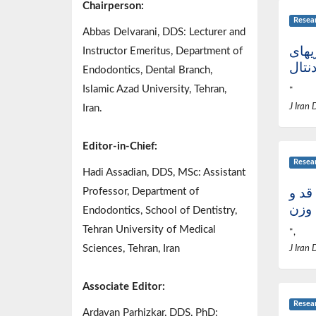
Chairperson:
Resea
Abbas Delvarani, DDS: Lecturer and
یهای
Instructor Emeritus, Department of
دنتال
Endodontics, Dental Branch,
Islamic Azad University, Tehran,
*
J Iran 
Iran.
Editor-in-Chief:
Resea
Hadi Assadian, DDS, MSc: Assistant
قد و
Professor, Department of
وزن
Endodontics, School of Dentistry,
Tehran University of Medical
*,
Sciences, Tehran, Iran
J Iran 
Associate Editor:
Resea
Ardavan Parhizkar, DDS, PhD: