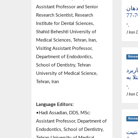
Assistant Professor and Senior
دهان
Research Scientist, Research
Institute for Dental Sciences,
*,
Shahid Beheshti University of
J Iran 
Medical Sciences, Tehran, Iran,
Visiting Assistant Professor,
Department of Endodontics,
Resea
School of Dentistry, Tehran
ک کاربرد
University of Medical Science,
Tehran, Iran
*,
J Iran 
Language Editors:
•Hadi Assadian, DDS, MSc:
Resea
Assistant Professor, Department of
Endodontics, School of Dentistry,
نتیت
Tehran University of Medical