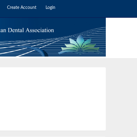
Create Account
Login