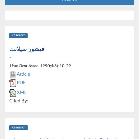
Research
فیشور سیلانت
*
J Iran Dent Assoc
. 1990;4(3): 10-29.
Article
PDF
XML
Cited By:
Research